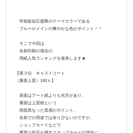
学校販促応援隊のテーマカラーである
ブルーがメインの爽やかな色がポイント＾＾
そこで今回は、
名刺印刷の場合の
用紙人気ランキングを発表します★
【第３位 キャストコート
（裏面上質）180ｋ】
表面はアート紙よりも光沢があり、
裏面は上質紙という
両面異なった質感がポイント。
名刺での用途では余り少ないのですが、
ショップカードなどで
裏面は判子を押すスタンプカードの場合に